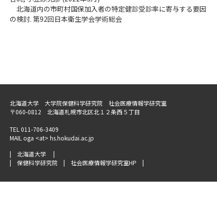
北海道内の市町村国保加入者の特定健診受診率に寄与する要因
の検討. 第92回日本衛生学会学術総会
北海道大学 大学院保健科学研究院 社会医療情報学研究室
〒060-0812 北海道札幌市北区北１２条西５丁目
TEL 011-706-3409
MAIL oga <at> hs.hokudai.ac.jp
|
北海道大学
|
|
保健科学研究院
|
社会医療情報学研究室HP
|