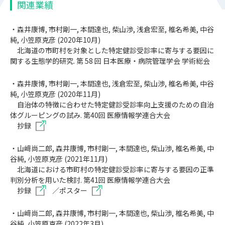
関連業績
・森井康博, 市村剛一, 本間達也, 柴山渉, 浅倉宏至, 椎名希美, 中谷
純, 小笠原克彦 (2020年10月)
北海道の市町村を対象とした特定健診受診率に寄与する要因に
関する生態学的研究. 第 58 回 日本医療・病院管理学会 学術総会
・森井康博, 市村剛一, 本間達也, 浅倉宏至, 柴山渉, 椎名希美, 中谷
純, 小笠原克彦 (2020年11月)
自治体の特徴に合わせた特定健診受診率向上支援のための自治
体グルーピングの試み. 第40回 医療情報学連合大会
抄録
・山﨑尚二郎, 森井康博, 市村剛一, 本間達也, 柴山渉, 椎名希美, 中
谷純, 小笠原克彦 (2021年11月)
北海道における市町村の特定健診受診率に寄与する要因の正準
判別分析を用いた検討. 第41回 医療情報学連合大会
抄録
／
ポスター
・山﨑尚二郎, 森井康博, 市村剛一, 本間達也, 柴山渉, 椎名希美, 中
谷純, 小笠原克彦 (2022年3月)