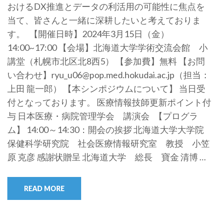
おけるDX推進とデータの利活用の可能性に焦点を
当て、皆さんと一緒に深耕したいと考えておりま
す。 【開催日時】2024年3月15日（金）
14:00~17:00 【会場】北海道大学学術交流会館 小
講堂（札幌市北区北8西5） 【参加費】無料 【お問
い合わせ】ryu_u06@pop.med.hokudai.ac.jp（担当：
上田 龍一郎） 【本シンポジウムについて】 当日受
付となっております。 医療情報技師更新ポイント付
与 日本医療・病院管理学会 講演会 【プログラ
ム】 14:00～14:30：開会の挨拶 北海道大学大学院
保健科学研究院 社会医療情報研究室 教授 小笠
原 克彦 感謝状贈呈 北海道大学 総長 寶金 清博 …
READ MORE