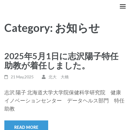
Skip
datahealth.hs.hokudai.ac.jp/
Just another WordPress site
to
content
Category:
お知らせ
(Press
Enter)
2025年5月1日に志沢陽子特任
助教が着任しました。
21 May,2025
北大 大橋
志沢 陽子 北海道大学大学院保健科学研究院 健康
イノベーションセンター データヘルス部門 特任
助教
READ MORE